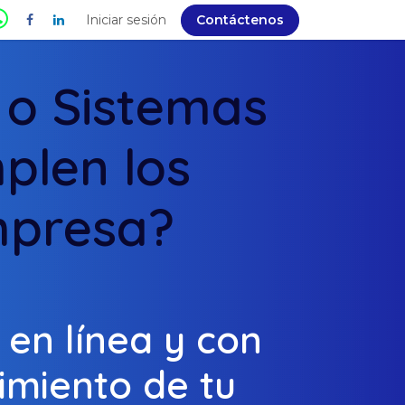
Nosotros
Contáctenos
Iniciar sesión
Servidor-cloud
Contáctenos
CRM-ERP-PY
 o Sistemas
plen los
mpresa?
en línea y con
imiento de tu