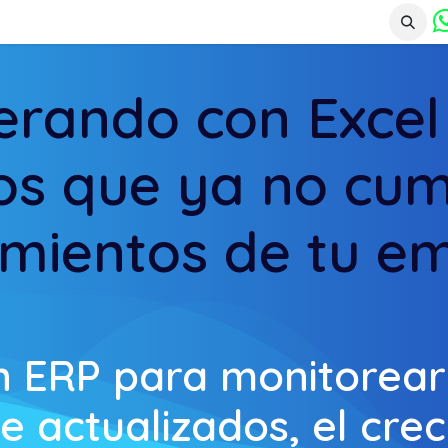
Agentes IA
Academia
Tienda
Blog
Sobre 
erando con Excel
os que ya no cum
imientos de tu e
 ERP para monitorear 
e actualizados, el crec