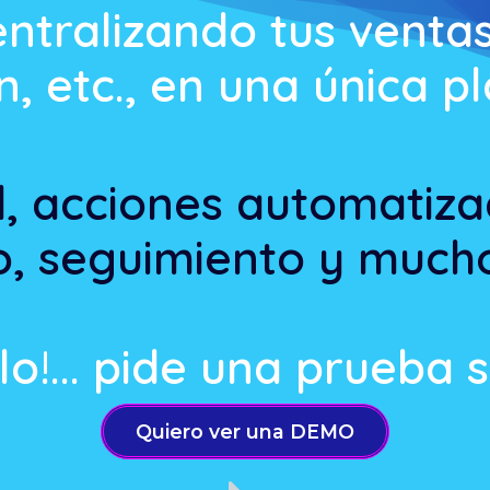
ntralizando tus ventas,
n, etc., en una única pl
d, acciones automatiz
o, seguimiento y mucho
rlo!... pide una prueba
Quiero ver u​na DEMO