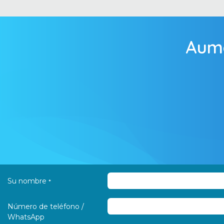
Aume
Su nombre
*
Número de teléfono /
WhatsApp