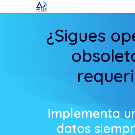
Ir al contenido
Inicio
Solución
Servicios
¿Sigues op
obsolet
requer
Implementa un
datos siempr