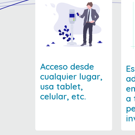
Acceso desde
Es
cualquier lugar,
ad
usa tablet,
em
celular, etc.
a 
pe
in