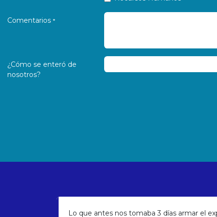
Comentarios
*
¿Cómo se enteró de
nosotros?
Lo que antes nos tomaba 3 días armar el exp