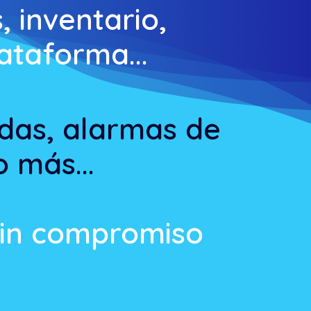
 inventario,
ataforma...
adas, alarmas de
 más...
 sin compromiso